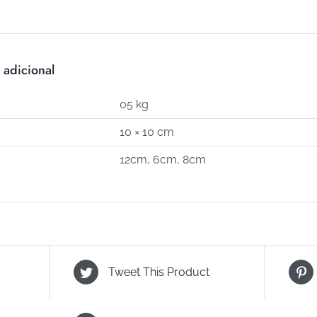
C-
405)
cantidad
 adicional
05 kg
10 × 10 cm
12cm, 6cm, 8cm
Tweet This Product