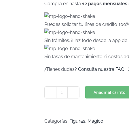
Compra en hasta
12 pagos mensuales si
Puedes solicitar tu línea de crédito 100
Sin trámites. ¡Haz todo desde la app d
Sin tasas de mantenimiento ni costos ad
¿Tienes dudas?
Consulta nuestra FAQ
. 
Añadir al carrito
CASITA
PAJARITO
POR
PARTES
Categorías:
Figuras
,
Mágico
(Art