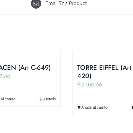
Email This Product
CEN (Art C-649)
TORRE EIFFEL (Art
420)
6,00
$
2.160,00
 al carrito
Details
Añadir al carrito