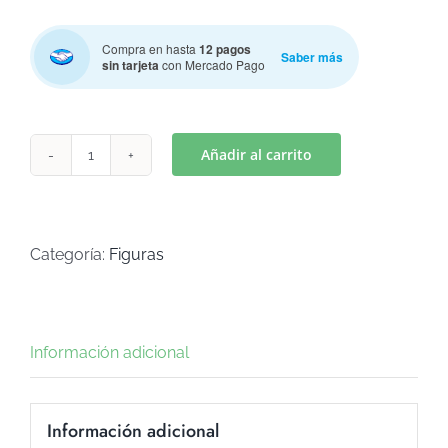
Compra en hasta
12 pagos
Saber más
sin tarjeta
con Mercado Pago
Añadir al carrito
CARTERA
MODELO
2
(Art
Categoría:
Figuras
C-
768)
cantidad
Información adicional
Información adicional