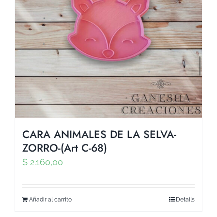
CARA ANIMALES DE LA SELVA-
ZORRO-(Art C-68)
$
2.160,00
Añadir al carrito
Details