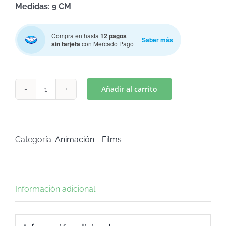
Medidas: 9 CM
Compra en hasta
12 pagos
Saber más
sin tarjeta
con Mercado Pago
Añadir al carrito
BLANCA
NIEVES
(Art
C-
Categoría:
Animación - Films
665)
cantidad
Información adicional