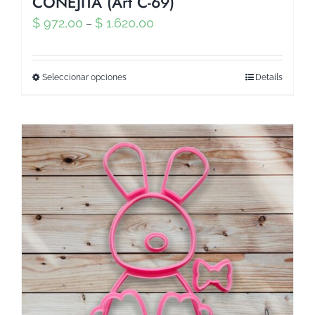
CONEJITA (Art C-69)
$
972,00
$
1.620,00
–
Seleccionar opciones
Details