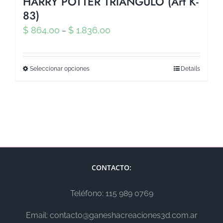
HARRY POTTER TRIANGULO (Art K-
83)
$
864,00
$
1.836,00
–
Seleccionar opciones
Details
CONTACTO:
Teléfono: 115 989 0769
Email: contacto@ganeshacreaciones3d.com.ar