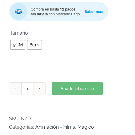
Compra en hasta
12 pagos
Saber más
sin tarjeta
con Mercado Pago

Tamaño
5CM
8cm
Añadir al carrito
BAMBY
(Art
C-
528)
SKU:
N/D
cantidad
Categorías:
Animación - Films
,
Mágico