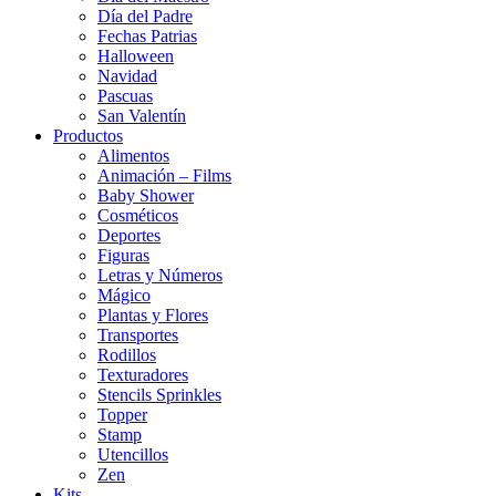
Día del Padre
Fechas Patrias
Halloween
Navidad
Pascuas
San Valentín
Productos
Alimentos
Animación – Films
Baby Shower
Cosméticos
Deportes
Figuras
Letras y Números
Mágico
Plantas y Flores
Transportes
Rodillos
Texturadores
Stencils Sprinkles
Topper
Stamp
Utencillos
Zen
Kits