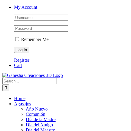
Skip
Facebook
Instagram
Email
Phone
My Account
to
content
Remember Me
Register
Cart
Search
for:
Home
Agasajos
Año Nuevo
Comunión
Día de la Madre
Día del Amigo
Día del Maestro