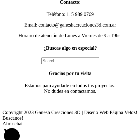
Contacto:
view
Teléfono: 115 989 0769
Email: contacto@ganeshacreaciones3d.com.ar
Horario de atención de Lunes a Viernes de 9 a 19hs.
¿Buscas algo en especial?
Gracias por tu visita
Estamos para ayudarte en todos tus proyectos!
No dudes en contactarnos.
Copyright 2023 Ganesh Creaciones 3D | Diseño Web Página Veloz!
Buscanos!
Facebook
Instagram
Email
Phone
Abrir chat