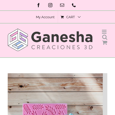
Skip
Facebook
Instagram
Email
Phone
to
My Account
CART
content