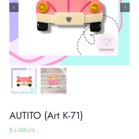


AUTITO (Art K-71)
$
1.188,00