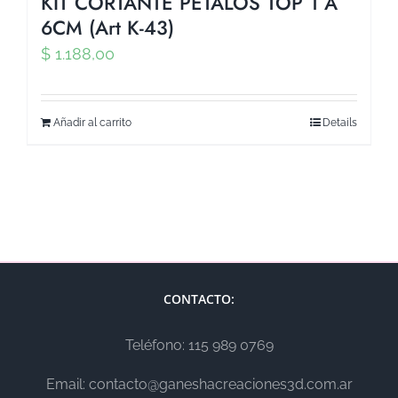
KIT CORTANTE PETALOS TOP 1 A
6CM (Art K-43)
$
1.188,00
Añadir al carrito
Details
CONTACTO:
Teléfono: 115 989 0769
Email: contacto@ganeshacreaciones3d.com.ar