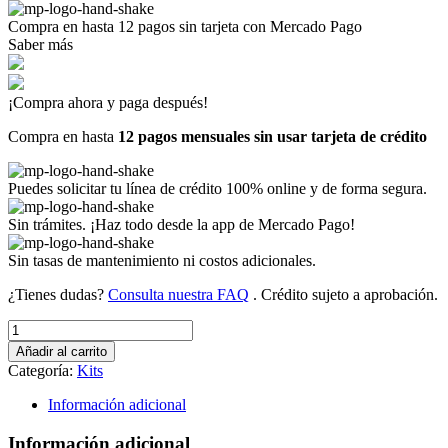
Compra en hasta
12 pagos sin tarjeta
con Mercado Pago
Saber más
¡Compra ahora y paga después!
Compra en hasta
12 pagos mensuales sin usar tarjeta de crédito
Puedes solicitar tu línea de crédito 100% online y de forma segura.
Sin trámites. ¡Haz todo desde la app de Mercado Pago!
Sin tasas de mantenimiento ni costos adicionales.
¿Tienes dudas?
Consulta nuestra FAQ
. Crédito sujeto a aprobación.
CARITA
MINNIE-
Añadir al carrito
MICKEY
Categoría:
Kits
(Art
K-
Información adicional
51)
cantidad
Información adicional