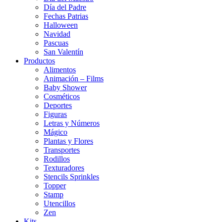
Día del Padre
Fechas Patrias
Halloween
Navidad
Pascuas
San Valentín
Productos
Alimentos
Animación – Films
Baby Shower
Cosméticos
Deportes
Figuras
Letras y Números
Mágico
Plantas y Flores
Transportes
Rodillos
Texturadores
Stencils Sprinkles
Topper
Stamp
Utencillos
Zen
Kits