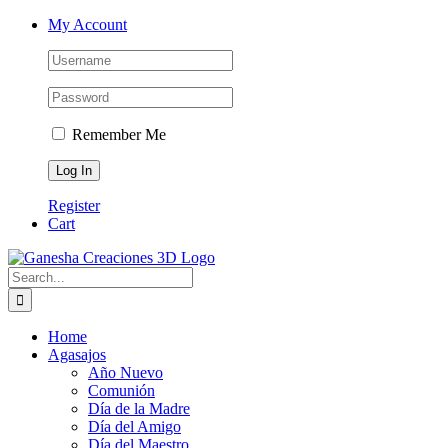
Skip
Facebook
Instagram
Email
Phone
My Account
to
content
Remember Me
Register
Cart
Search
for:
Home
Agasajos
Año Nuevo
Comunión
Día de la Madre
Día del Amigo
Día del Maestro