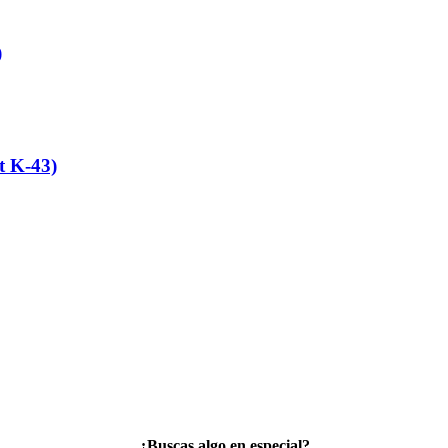
)
 K-43)
¿Buscas algo en especial?