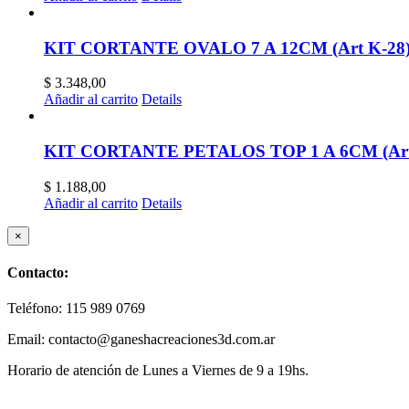
KIT CORTANTE OVALO 7 A 12CM (Art K-28
$
3.348,00
Añadir al carrito
Details
KIT CORTANTE PETALOS TOP 1 A 6CM (Art
$
1.188,00
Añadir al carrito
Details
Close
×
product
quick
Contacto:
view
Teléfono: 115 989 0769
Email: contacto@ganeshacreaciones3d.com.ar
Horario de atención de Lunes a Viernes de 9 a 19hs.