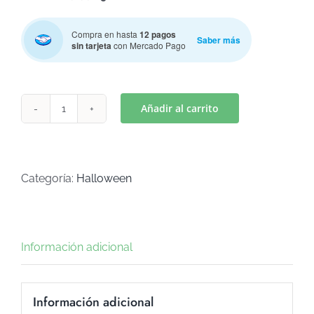
Compra en hasta
12 pagos
Saber más
sin tarjeta
con Mercado Pago
Añadir al carrito
VAMPIRINA
PERRO
(Art
C-
Categoría:
Halloween
489)
cantidad
Información adicional
Información adicional