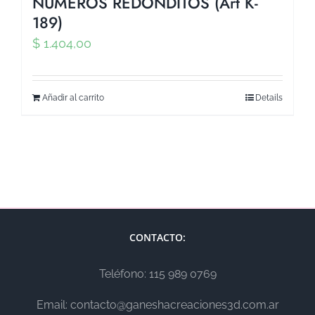
NUMEROS REDONDITOS (Art K-
189)
$
1.404,00
Añadir al carrito
Details
CONTACTO:
Teléfono: 115 989 0769
Email: contacto@ganeshacreaciones3d.com.ar