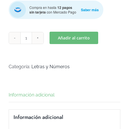
Compra en hasta
12 pagos
Saber más
sin tarjeta
con Mercado Pago
Añadir al carrito
UNO
COLLAGE
(Art
C-
Categoría:
Letras y Números
660)
cantidad
Información adicional
Información adicional