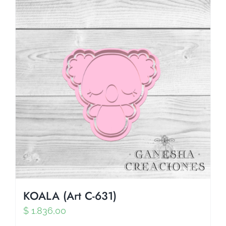
KOALA (Art C-631)
$
1.836,00