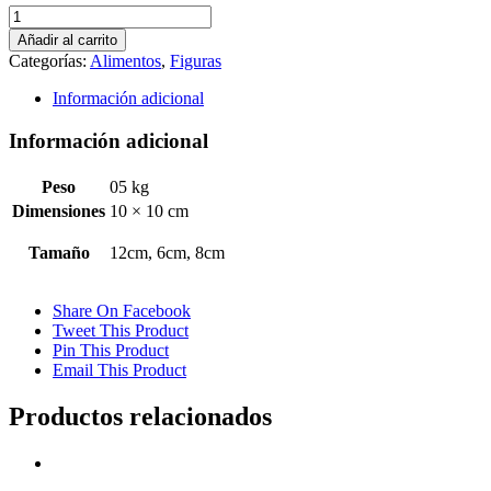
TAZA
Mod.
Añadir al carrito
9
Categorías:
Alimentos
,
Figuras
(Art
C-
Información adicional
245)
cantidad
Información adicional
Peso
05 kg
Dimensiones
10 × 10 cm
Tamaño
12cm, 6cm, 8cm
Share On Facebook
Tweet This Product
Pin This Product
Email This Product
Productos relacionados