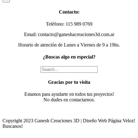
product
quick
Contacto:
view
Teléfono: 115 989 0769
Email: contacto@ganeshacreaciones3d.com.ar
Horario de atención de Lunes a Viernes de 9 a 19hs.
¿Buscas algo en especial?
Gracias por tu visita
Estamos para ayudarte en todos tus proyectos!
No dudes en contactarnos.
Copyright 2023 Ganesh Creaciones 3D | Diseño Web Página Veloz!
Buscanos!
Facebook
Instagram
Email
Phone
Go
to