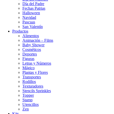
Día del Padre
Fechas Patrias
Halloween
Navidad
Pascuas
San Valentín
Productos
Alimentos
Animación – Films
Baby Shower
Cosméticos
Deportes
Figuras
Letras y Números
Mágico
Plantas y Flores
Transportes
Rodillos
Texturadores
Stencils Sprinkles
Topper
Stamp
Utencillos
Zen
Kits