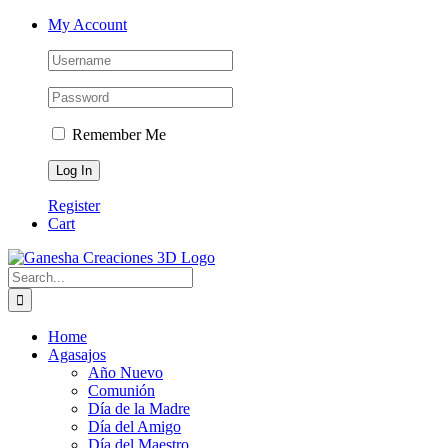
Skip
Facebook
Instagram
Email
Phone
My Account
to
content
Remember Me
Register
Cart
Search
for:
Home
Agasajos
Año Nuevo
Comunión
Día de la Madre
Día del Amigo
Día del Maestro