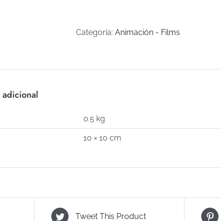
Y
LILO
MOD
Categoría:
Animación - Films
1
(Art
C-
894)
 adicional
cantidad
0.5 kg
10 × 10 cm
Tweet This Product