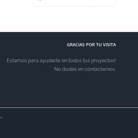
GRACIAS POR TU VISITA
Estamos para ayudarte en todos tus proyectos!
No dudes en contactarnos.
s!