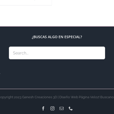
¿BUSCAS ALGO EN ESPECIAL?
.
opyright 2023 Ganesh Creaciones 3D | Diseño Web Página Veloz! Buscano
Facebook
Instagram
Email
Phone