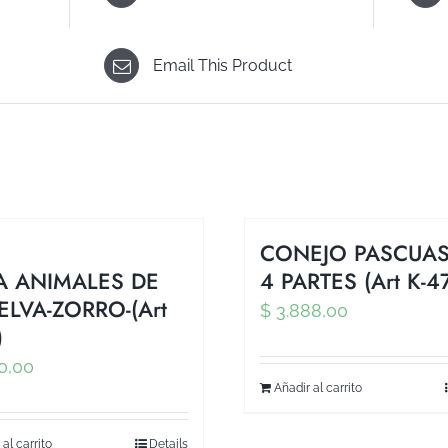
Email This Product
CONEJO PASCUAS
A ANIMALES DE
4 PARTES (Art K-4
ELVA-ZORRO-(Art
$
3.888,00
)
0,00
Añadir al carrito
 al carrito
Details