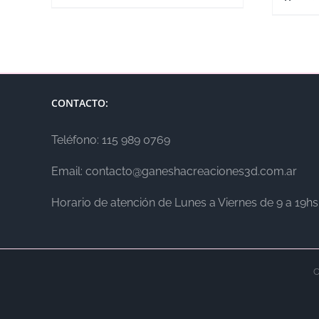
CONTACTO:
Teléfono: 115 989 0769
Email: contacto@ganeshacreaciones3d.com.ar
Horario de atención de Lunes a Viernes de 9 a 19hs
C