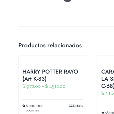
Productos relacionados
HARRY POTTER RAYO
CAR
(Art K-83)
LA S
C-68
$
972,00
$
1.512,00
–
$
2.16
Seleccionar
Details
opciones
Añadir