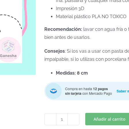
fría, plastilina y cualquier masa co
Impresión 3D
Material plástico PLA NO TOXICO
Recomendación:
lavar con agua fría o 
bien antes de usarlos.
Consejos
: Si los vas a usar con pasta
impalpable, si lo utilizas con porcelan
Medidas: 8 cm
Compra en hasta
12 pagos
Saber 
sin tarjeta
con Mercado Pago
Añadir al carrito
STICH