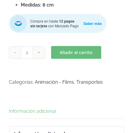
Medidas: 8 cm
Compra en hasta
12 pagos
Saber más
sin tarjeta
con Mercado Pago
Añadir al carrito
RAYO
MC
QUEEN-
LUIGI
Categorías:
Animación - Films
,
Transportes
(Art
C-
541)
Información adicional
cantidad