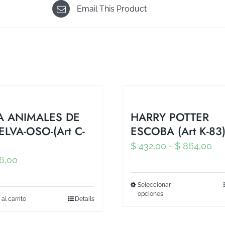
Email This Product
A ANIMALES DE
HARRY POTTER
ELVA-OSO-(Art C-
ESCOBA (Art K-83
$
432,00
$
864,00
–
6,00
Seleccionar
opciones
 al carrito
Details