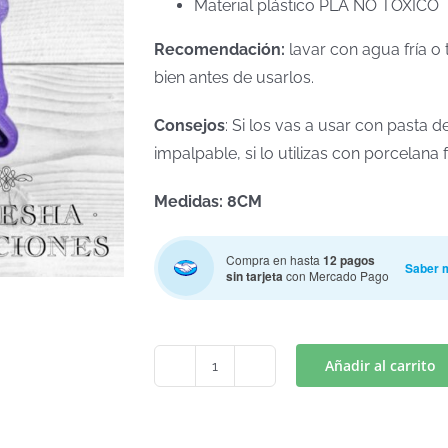
Material plástico PLA NO TOXICO
Recomendación:
lavar con agua fría o 
bien antes de usarlos.
Consejos
: Si los vas a usar con pasta
impalpable, si lo utilizas con porcelan
Medidas: 8CM
Compra en hasta
12 pagos
Saber 
sin tarjeta
con Mercado Pago
Añadir al carrito
PONY
4
(Art