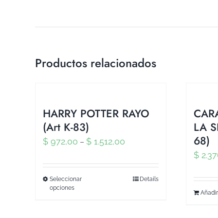
Productos relacionados
HARRY POTTER RAYO
CAR
(Art K-83)
LA S
68)
$
972,00
$
1.512,00
–
$
2.37
Seleccionar
Details
opciones
Añadir