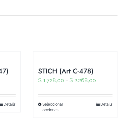
47)
STICH (Art C-478)
$
1.728,00
$
2.268,00
–
Details
Seleccionar
Details
opciones