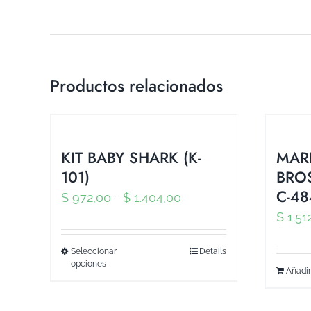
Productos relacionados
KIT BABY SHARK (K-
MAR
101)
BROS
C-48
$
972,00
$
1.404,00
–
$
1.51
Seleccionar
Details
opciones
Añadir