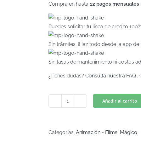
Compra en hasta
12 pagos mensuales si
Puedes solicitar tu línea de crédito 100
Sin trámites. ¡Haz todo desde la app d
Sin tasas de mantenimiento ni costos ad
¿Tienes dudas?
Consulta nuestra FAQ
. 
Añadir al carrito
POCOYO
PATO
(Art
C-
Categorías:
Animación - Films
,
Mágico
481)