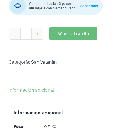
Compra en hasta
12 pagos
Saber más
sin tarjeta
con Mercado Pago
Añadir al carrito
OSO
LOVE
(Art
C-
Categoría:
San Valentín
989)
cantidad
Información adicional
Información adicional
Peso
0.5 kg