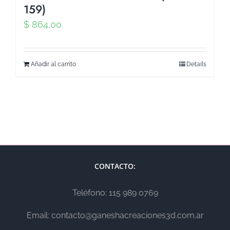
159)
$
864,00
Añadir al carrito
Details
CONTACTO:
Teléfono: 115 989 0769
Email: contacto@ganeshacreaciones3d.com.ar