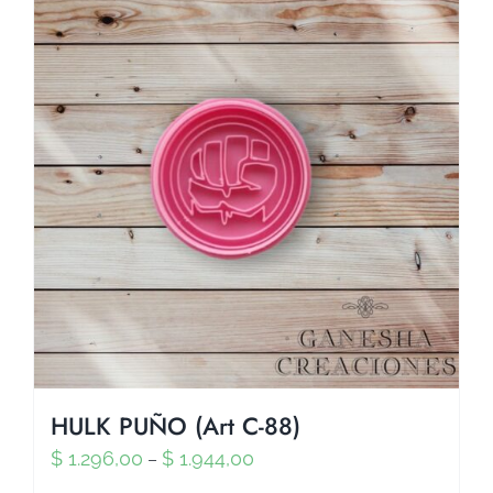
HULK PUÑO (Art C-88)
$
1.296,00
$
1.944,00
–