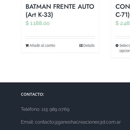
BATMAN FRENTE AUTO
CONE
(Art K-33)
C-71)
$
1.188,00
$
2.48
Añadir al carrito
Details
Selecc
opcio
CONTACTO:
Teléfono: 115 989 0769
Email: contacto@ganeshacreaciones3d.com.ar