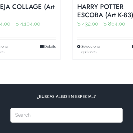
JA COLLAGE (Art
HARRY POTTER
ESCOBA (Art K-83
4,00
$
4.104,00
$
432,00
$
864,00
–
–
ionar
Details
Seleccionar
nes
opciones
¿BUSCAS ALGO EN ESPECIAL?