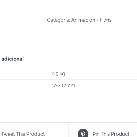
CASA
(Art
C-
Categoría:
Animación - Films
755)
cantidad
 adicional
0.5 kg
10 × 10 cm
Tweet This Product
Pin This Product