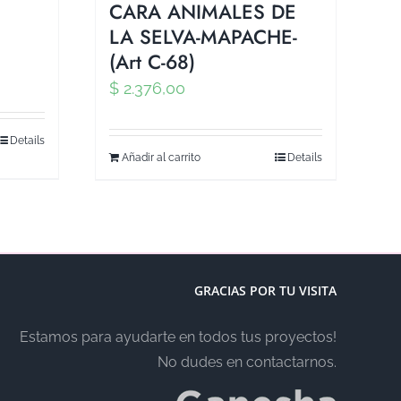
CARA ANIMALES DE
LA SELVA-MAPACHE-
)
(Art C-68)
$
2.376,00
Details
Añadir al carrito
Details
GRACIAS POR TU VISITA
Estamos para ayudarte en todos tus proyectos!
No dudes en contactarnos.