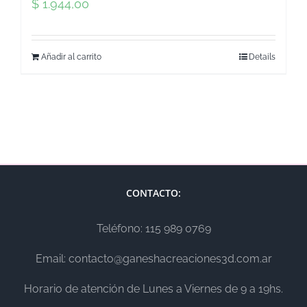
$
1.944,00
Añadir al carrito
Details
CONTACTO:
Teléfono: 115 989 0769
Email: contacto@ganeshacreaciones3d.com.ar
Horario de atención de Lunes a Viernes de 9 a 19hs.