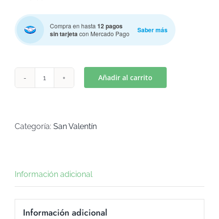
Compra en hasta
12 pagos
Saber más
sin tarjeta
con Mercado Pago
Añadir al carrito
MANO
MINNIE
MICKEY
(Art
Categoría:
San Valentín
C-
985)
cantidad
Información adicional
Información adicional