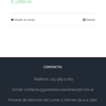
$
3.888,00
Añadir al carrito
Details
CONTACTO:
Teléfono: 115 989 0769
Email: contacto@ganeshacreaciones3d.com.ar
Horario de atención de Lunes a Viernes de 9 a 19hs.