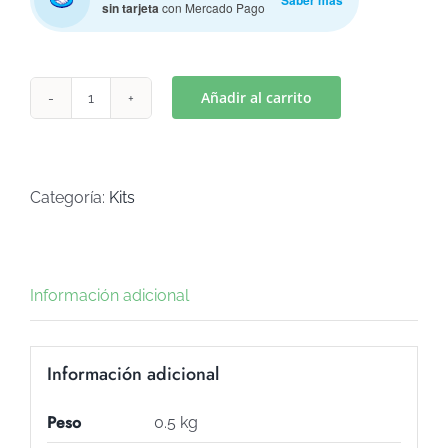
Saber más
sin tarjeta
con Mercado Pago
Añadir al carrito
KITS
ANIMALITOS
NORDICOS
(Art
Categoría:
Kits
K-
88)
cantidad
Información adicional
Información adicional
Peso
0.5 kg