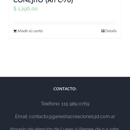
$
1.296,00
Añadir al carrito
Details
CONTACTO:
Teléfono: 115 989 0769
Email: contacto@ganeshacreaciones3d.com.ar
Horario de atención de Lunes a Viernes de 9 a 19hs.