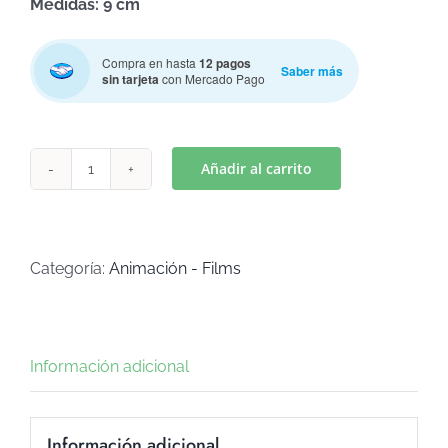
Medidas: 9 cm
Compra en hasta
12 pagos
Saber más
sin tarjeta
con Mercado Pago
Añadir al carrito
HEROE
EN
PIJAMA
MOD
Categoría:
Animación - Films
1
(Art
C-
Información adicional
624)
cantidad
Información adicional