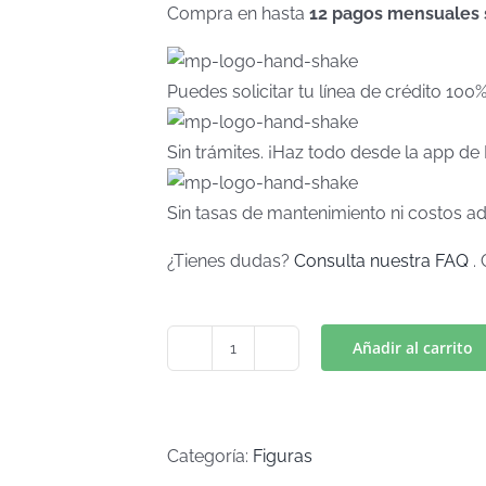
Compra en hasta
12 pagos mensuales si
Puedes solicitar tu línea de crédito 100
Sin trámites. ¡Haz todo desde la app d
Sin tasas de mantenimiento ni costos ad
¿Tienes dudas?
Consulta nuestra FAQ
. 
Añadir al carrito
GATO-
P
Mod.
7
Categoría:
Figuras
(Art