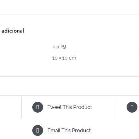
C-
733)
cantidad
 adicional
0.5 kg
10 × 10 cm
Tweet This Product
Email This Product