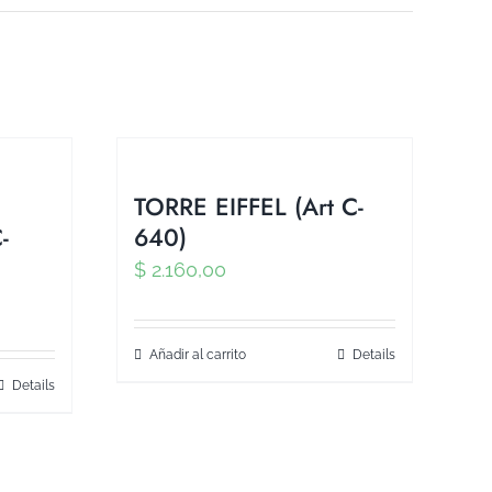
TORRE EIFFEL (Art C-
-
640)
$
2.160,00
Añadir al carrito
Details
Details