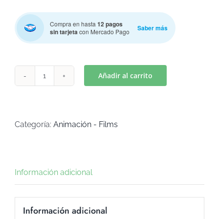
Compra en hasta
12 pagos
Saber más
sin tarjeta
con Mercado Pago
Añadir al carrito
GATITOS
Mod.
4
(Art
Categoría:
Animación - Films
C-
731)
cantidad
Información adicional
Información adicional