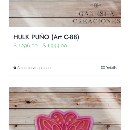
HULK PUÑO (Art C-88)
$
1.296,00
$
1.944,00
–
Seleccionar opciones
Details