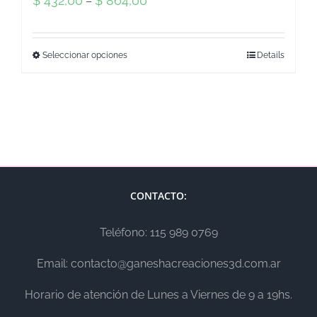
$
432,00
$
864,00
–
Seleccionar opciones
Details
CONTACTO:
Teléfono: 115 989 0769
Email: contacto@ganeshacreaciones3d.com.ar
Horario de atención de Lunes a Viernes de 9 a 19hs.