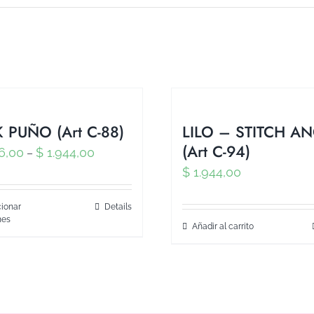
 PUÑO (Art C-88)
LILO – STITCH A
(Art C-94)
6,00
$
1.944,00
–
$
1.944,00
ionar
Details
nes
Añadir al carrito