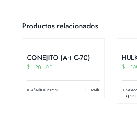
Productos relacionados
CONEJITO (Art C-70)
HULK
$
1.296,00
$
1.29
Añadir al carrito
Details
Selecc
opcio