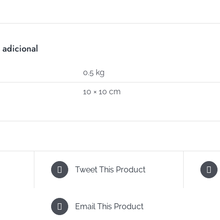
731)
cantidad
 adicional
0.5 kg
10 × 10 cm
Tweet This Product
Email This Product