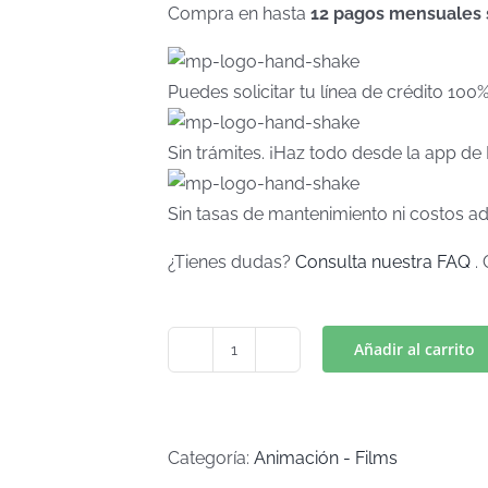
Compra en hasta
12 pagos mensuales si
Puedes solicitar tu línea de crédito 100
Sin trámites. ¡Haz todo desde la app d
Sin tasas de mantenimiento ni costos ad
¿Tienes dudas?
Consulta nuestra FAQ
. 
Añadir al carrito
GATITOS
Mod.
3
(Art
Categoría:
Animación - Films
C-