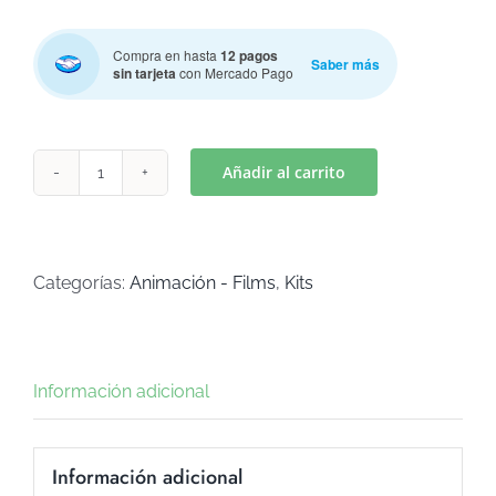
Compra en hasta
12 pagos
Saber más
sin tarjeta
con Mercado Pago
Añadir al carrito
GABY
CASA
DE
MUÑECAS
Categorías:
Animación - Films
,
Kits
(Art
K-
358)
Información adicional
cantidad
Información adicional