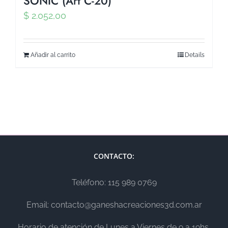
SONIC (Art C-20)
$
2.052,00
Añadir al carrito
Details
CONTACTO:
Teléfono: 115 989 0769
Email: contacto@ganeshacreaciones3d.com.ar
Horario de atención de Lunes a Viernes de 9 a 19hs.