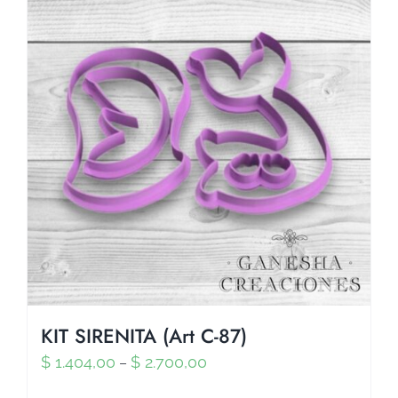
KIT SIRENITA (Art C-87)
$
1.404,00
$
2.700,00
–