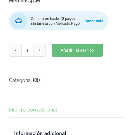
Medidas:4CM
Compra en hasta
12 pagos
Saber más
sin tarjeta
con Mercado Pago
Añadir al carrito
FRUTAS
MOD
1(Art
K-
Categoría:
Kits
353)
cantidad
Información adicional
Información adicional