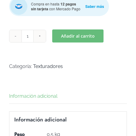
Compra en hasta
12 pagos
Saber más
sin tarjeta
con Mercado Pago
Añadir al carrito
FLORES
AMAPOLA
(Art
T-
Categoría:
Texturadores
39)
cantidad
Información adicional
Información adicional
Peso
0.5 kg