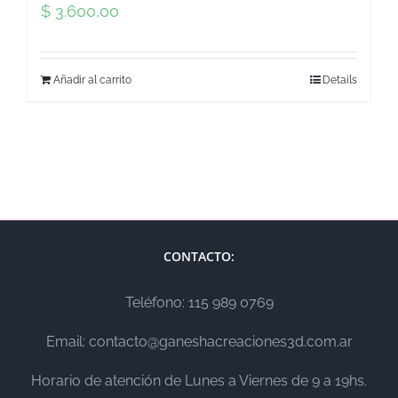
$
3.600,00
Añadir al carrito
Details
CONTACTO:
Teléfono: 115 989 0769
Email: contacto@ganeshacreaciones3d.com.ar
Horario de atención de Lunes a Viernes de 9 a 19hs.