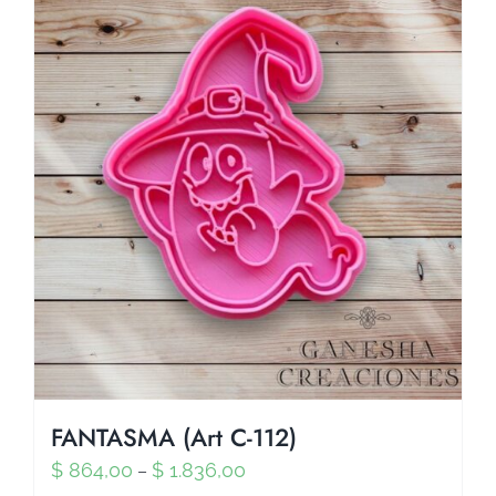
FANTASMA (Art C-112)
$
864,00
$
1.836,00
–