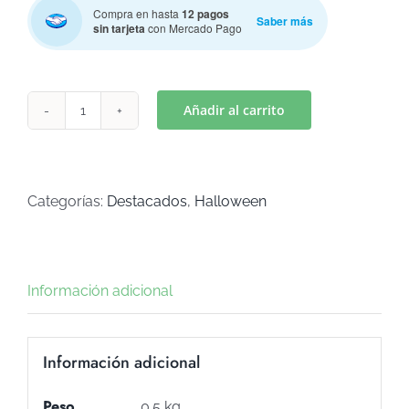
Compra en hasta
12 pagos
Saber más
sin tarjeta
con Mercado Pago
Añadir al carrito
ESCOBA
HALLOWEN
(Art
C-
Categorías:
Destacados
,
Halloween
834)
cantidad
Información adicional
Información adicional
Peso
0.5 kg