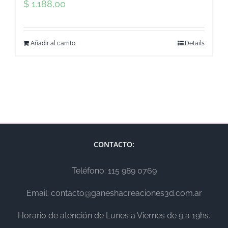
$
1.188,00
Añadir al carrito
Details
CONTACTO:
Teléfono: 115 989 0769
Email: contacto@ganeshacreaciones3d.com.ar
Horario de atención de Lunes a Viernes de 9 a 19hs.