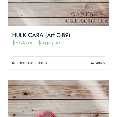
HULK CARA (Art C-89)
$
1.188,00
$
1.944,00
–
Seleccionar opciones
Details