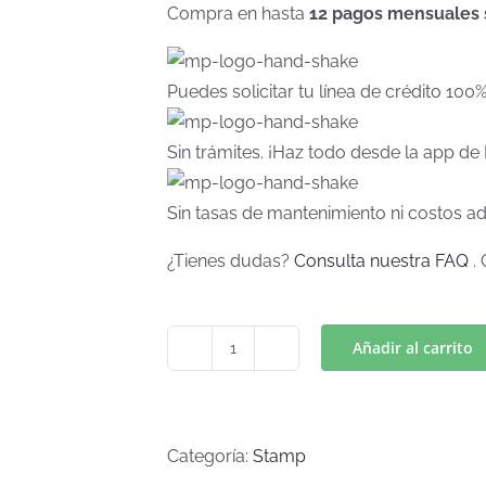
Compra en hasta
12 pagos mensuales si
Puedes solicitar tu línea de crédito 100
Sin trámites. ¡Haz todo desde la app d
Sin tasas de mantenimiento ni costos ad
¿Tienes dudas?
Consulta nuestra FAQ
. 
Añadir al carrito
CREE
EN
TI
TODO
Categoría:
Stamp
SERA