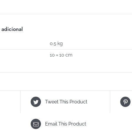
POSIBLE
(Art
S-
 adicional
78)
cantidad
0.5 kg
10 × 10 cm
Tweet This Product
Email This Product