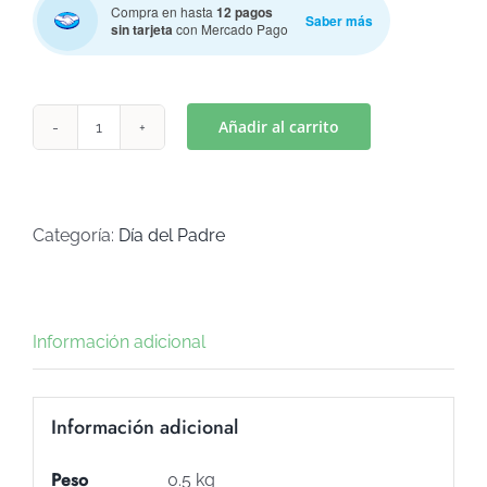
Compra en hasta
12 pagos
Saber más
sin tarjeta
con Mercado Pago
Añadir al carrito
CORONA
DIA
DEL
PADRE
Categoría:
Día del Padre
(Art
C-
505)
Información adicional
cantidad
Información adicional
Peso
0.5 kg