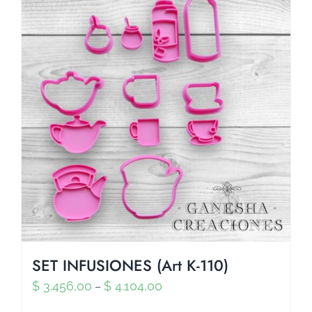
SET INFUSIONES (Art K-110)
$
3.456,00
$
4.104,00
–