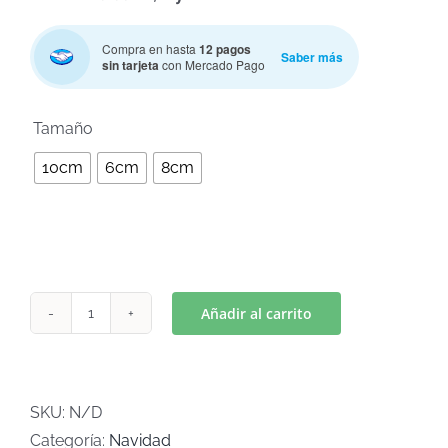
Compra en hasta
12 pagos
Saber más
sin tarjeta
con Mercado Pago

Tamaño
10cm
6cm
8cm
Añadir al carrito
COPO
DE
NIEVE
(Art
SKU:
N/D
C-
Categoría:
Navidad