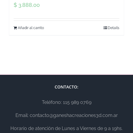
$
3.888,00
Añadir al carrito
Details
CONTACTO:
Teléfono: 115 989 0769
Email: contacto@ganeshacreaciones3d.com.ar
Horario de atención de Lunes a Viernes de 9 a 19hs.