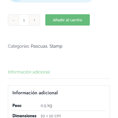
Añadir al carrito
CONEJITO
3
(Art
S-
Categorías:
Pascuas
,
Stamp
52)
cantidad
Información adicional
Información adicional
Peso
0.5 kg
Dimensiones
10 × 10 cm