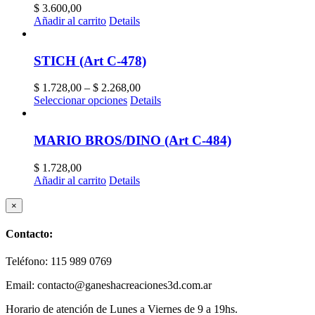
$
3.600,00
Añadir al carrito
Details
STICH (Art C-478)
$
1.728,00
–
$
2.268,00
Seleccionar opciones
Details
MARIO BROS/DINO (Art C-484)
$
1.728,00
Añadir al carrito
Details
Close
×
product
quick
Contacto:
view
Teléfono: 115 989 0769
Email: contacto@ganeshacreaciones3d.com.ar
Horario de atención de Lunes a Viernes de 9 a 19hs.