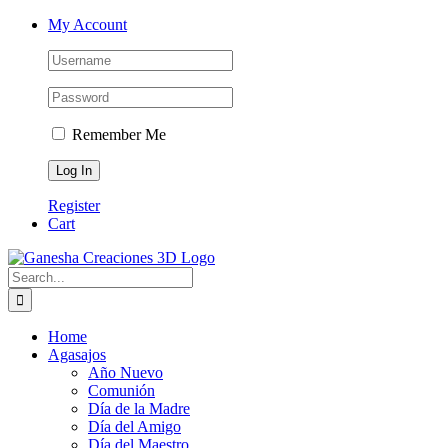
Skip
Facebook
Instagram
Email
Phone
My Account
to
content
Remember Me
Register
Cart
Search
for:
Home
Agasajos
Año Nuevo
Comunión
Día de la Madre
Día del Amigo
Día del Maestro