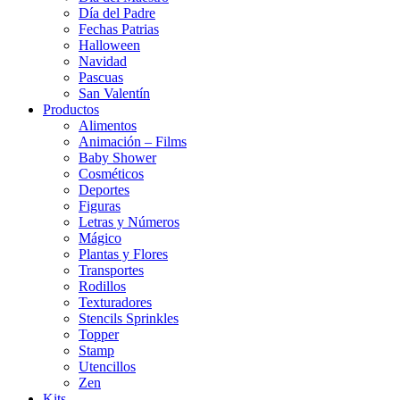
Día del Padre
Fechas Patrias
Halloween
Navidad
Pascuas
San Valentín
Productos
Alimentos
Animación – Films
Baby Shower
Cosméticos
Deportes
Figuras
Letras y Números
Mágico
Plantas y Flores
Transportes
Rodillos
Texturadores
Stencils Sprinkles
Topper
Stamp
Utencillos
Zen
Kits