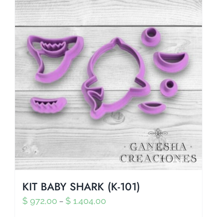
KIT BABY SHARK (K-101)
$
972,00
$
1.404,00
–