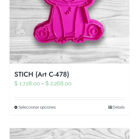
STICH (Art C-478)
$
1.728,00
$
2.268,00
–
Seleccionar opciones
Details