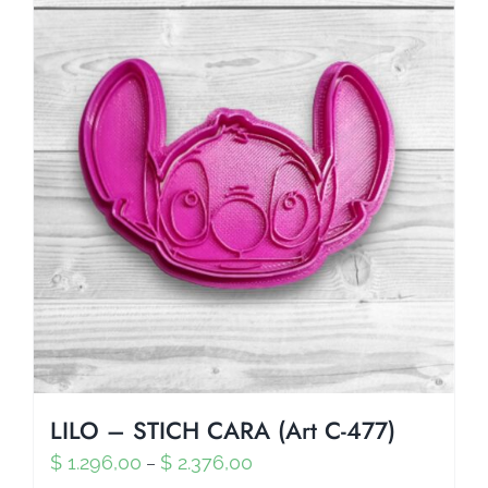
LILO – STICH CARA (Art C-477)
$
1.296,00
$
2.376,00
–