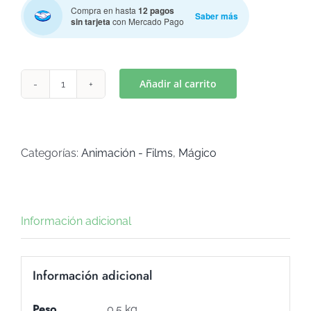
Compra en hasta
12 pagos
Saber más
sin tarjeta
con Mercado Pago
Añadir al carrito
PRINCESAS
CASTILLO
2
(Art
Categorías:
Animación - Films
,
Mágico
C-
557)
cantidad
Información adicional
Información adicional
Peso
0.5 kg