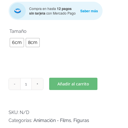
Compra en hasta
12 pagos
Saber más
sin tarjeta
con Mercado Pago

Tamaño
6cm
8cm
Añadir al carrito
CARA
LEON
(Art
C-
SKU:
N/D
110)
Categorías:
Animación - Films
,
Figuras
cantidad