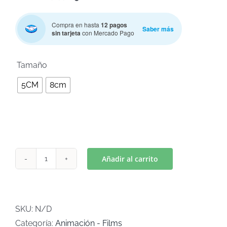
Compra en hasta
12 pagos
Saber más
sin tarjeta
con Mercado Pago

Tamaño
5CM
8cm
Añadir al carrito
CAPIBARA
TORTUGA
(Art
C-
SKU:
N/D
963)
Categoría:
Animación - Films