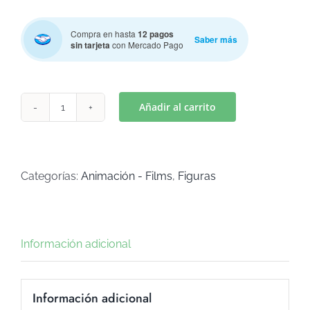
Compra en hasta
12 pagos
Saber más
sin tarjeta
con Mercado Pago
Añadir al carrito
CAPERUCITA
MOD.
2
(Art
Categorías:
Animación - Films
,
Figuras
C-
761)
cantidad
Información adicional
Información adicional