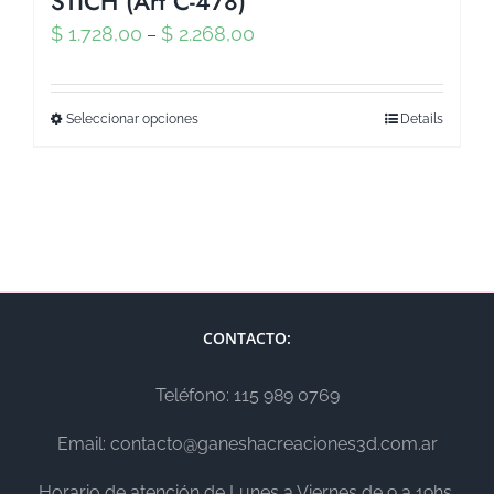
STICH (Art C-478)
$
1.728,00
$
2.268,00
–
Seleccionar opciones
Details
CONTACTO:
Teléfono: 115 989 0769
Email: contacto@ganeshacreaciones3d.com.ar
Horario de atención de Lunes a Viernes de 9 a 19hs.