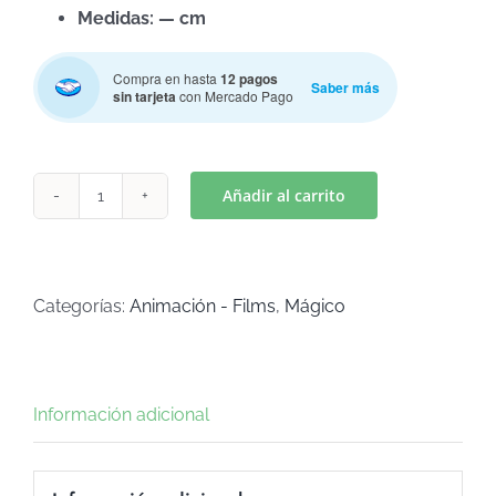
Medidas: — cm
Compra en hasta
12 pagos
Saber más
sin tarjeta
con Mercado Pago
Añadir al carrito
BELLA
-
CUPULA
ROSA
Categorías:
Animación - Films
,
Mágico
(Art
C-
614)
Información adicional
cantidad