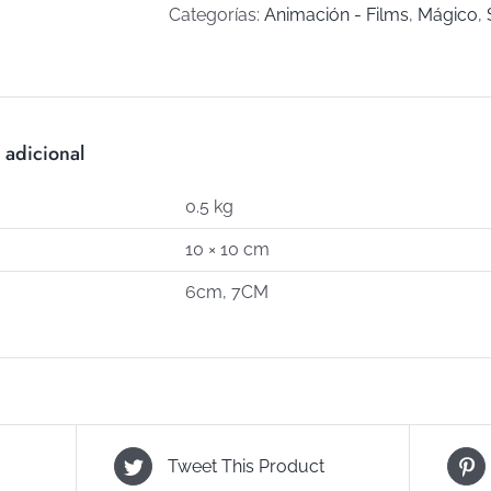
3
Categorías:
Animación - Films
,
Mágico
,
(Art
S-
61)
cantidad
 adicional
0.5 kg
10 × 10 cm
6cm, 7CM
Tweet This Product