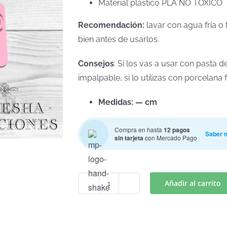
Material plástico PLA NO TOXICO
Recomendación:
lavar con agua fría o 
bien antes de usarlos.
Consejos
: Si los vas a usar con pasta
impalpable, si lo utilizas con porcelan
Medidas: — cm
Compra en hasta
12 pagos
Saber 
sin tarjeta
con Mercado Pago
Añadir al carrito
BARBIE
STAMP
MOD.