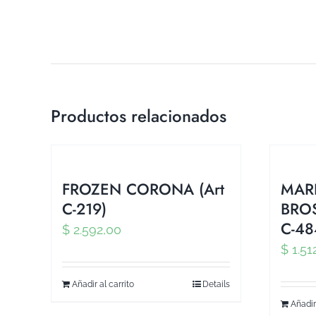
Productos relacionados
FROZEN CORONA (Art
MAR
C-219)
BROS
C-48
$
2.592,00
$
1.51
Añadir al carrito
Details
Añadir