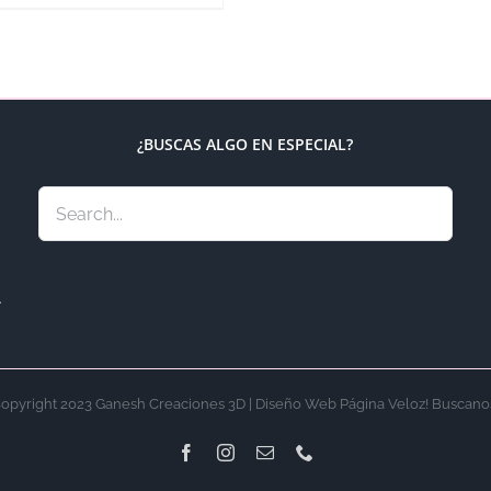
¿BUSCAS ALGO EN ESPECIAL?
.
opyright 2023 Ganesh Creaciones 3D | Diseño Web Página Veloz! Buscano
Facebook
Instagram
Email
Phone