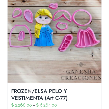
FROZEN/ELSA PELO Y
VESTIMENTA (Art C-77)
$
2.268,00
$
6.264,00
–