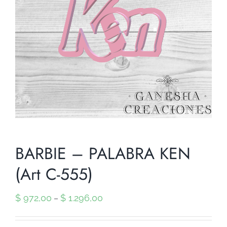
BARBIE – PALABRA KEN
(Art C-555)
$
972,00
$
1.296,00
–