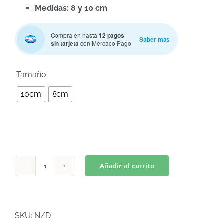
Medidas: 8 y 10 cm
Compra en hasta
12 pagos
Saber más
sin tarjeta
con Mercado Pago

Tamaño
10cm
8cm
Añadir al carrito
BARBIE
-
PALABRA
KEN
SKU:
N/D