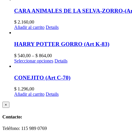
CARA ANIMALES DE LA SELVA-ZORRO-(Art
$
2.160,00
Añadir al carrito
Details
HARRY POTTER GORRO (Art K-83)
$
540,00
–
$
864,00
Seleccionar opciones
Details
CONEJITO (Art C-70)
$
1.296,00
Añadir al carrito
Details
Close
×
product
quick
Contacto:
view
Teléfono: 115 989 0769