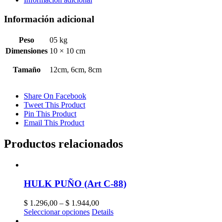
C-
214)
Información adicional
cantidad
Peso
05 kg
Dimensiones
10 × 10 cm
Tamaño
12cm, 6cm, 8cm
Share On Facebook
Tweet This Product
Pin This Product
Email This Product
Productos relacionados
HULK PUÑO (Art C-88)
$
1.296,00
–
$
1.944,00
Seleccionar opciones
Details