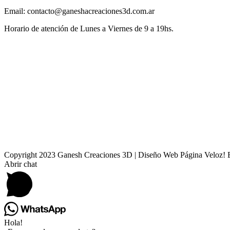
Email: contacto@ganeshacreaciones3d.com.ar
Horario de atención de Lunes a Viernes de 9 a 19hs.
Copyright 2023 Ganesh Creaciones 3D | Diseño Web Página Veloz! 
Facebook
Instagram
Email
Phone
Abrir chat
Hola!