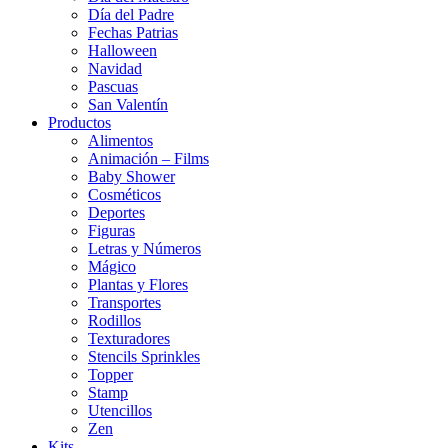
Día del Padre
Fechas Patrias
Halloween
Navidad
Pascuas
San Valentín
Productos
Alimentos
Animación – Films
Baby Shower
Cosméticos
Deportes
Figuras
Letras y Números
Mágico
Plantas y Flores
Transportes
Rodillos
Texturadores
Stencils Sprinkles
Topper
Stamp
Utencillos
Zen
Kits