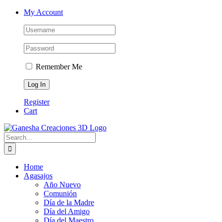
Skip
Facebook
Instagram
Email
Phone
My Account
to
content
Remember Me
Register
Cart
Search
for:
Home
Agasajos
Año Nuevo
Comunión
Día de la Madre
Día del Amigo
Día del Maestro