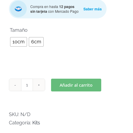
Compra en hasta
12 pagos
Saber más
sin tarjeta
con Mercado Pago

Tamaño
10cm
6cm
Añadir al carrito
ASTRONAUTA
(Art
k-
180)
SKU:
N/D
cantidad
Categoría:
Kits