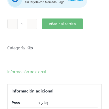
Saber más
sin tarjeta
con Mercado Pago
Añadir al carrito
ACCESORIO
MOANA
/VELA(Art
K-
Categoría:
Kits
269)
cantidad
Información adicional
Información adicional
Peso
0.5 kg