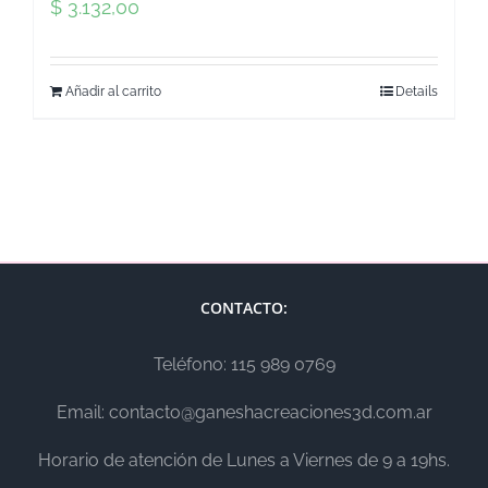
$
3.132,00
Añadir al carrito
Details
CONTACTO:
Teléfono: 115 989 0769
Email: contacto@ganeshacreaciones3d.com.ar
Horario de atención de Lunes a Viernes de 9 a 19hs.